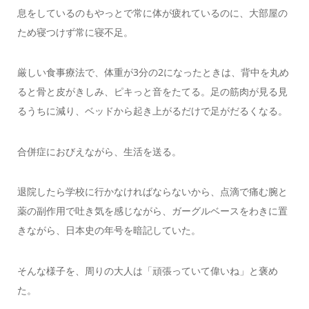
息をしているのもやっとで常に体が疲れているのに、大部屋の
ため寝つけず常に寝不足。
厳しい食事療法で、体重が3分の2になったときは、背中を丸め
ると骨と皮がきしみ、ピキっと音をたてる。足の筋肉が見る見
るうちに減り、ベッドから起き上がるだけで足がだるくなる。
合併症におびえながら、生活を送る。
退院したら学校に行かなければならないから、点滴で痛む腕と
薬の副作用で吐き気を感じながら、ガーグルベースをわきに置
きながら、日本史の年号を暗記していた。
そんな様子を、周りの大人は「頑張っていて偉いね」と褒め
た。