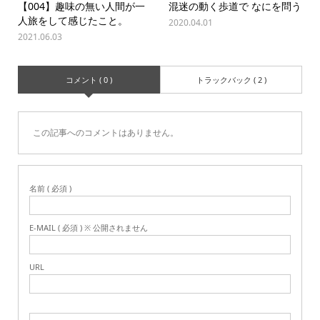
【004】趣味の無い人間が一
混迷の動く歩道で なにを問う
人旅をして感じたこと。
2020.04.01
2021.06.03
コメント ( 0 )
トラックバック ( 2 )
この記事へのコメントはありません。
名前 ( 必須 )
E-MAIL ( 必須 ) ※ 公開されません
URL