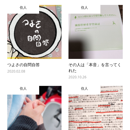
住人
住人
つよさの自問自答
その人は「本音」を言ってく
れた
2020.02.08
2020.10.26
住人
住人