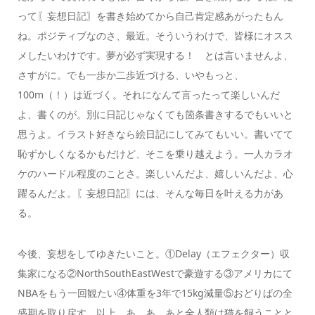
って〖妄想日記〗を書き始めてから自己肯定感あがったもん
ね。ポジティブなのさ、最近。そういうわけで、皆様にオスス
メしたいわけです。夢が必ず実現する！ とは言いませんよ、
さすがに。でも一歩か二歩近づける、いやもっと、
100m（！）は近づく。それになんて言ったって楽しいんだ
よ、書くのが。別に日記じゃなくても箇条書きするでもいいと
思うよ。イラスト好きなら絵日記にしてみてもいい。書いてて
恥ずかしくなるかもだけど、そこを乗り越えよう。一人カラオ
ケのハードル程度のことさ。楽しいんだよ、嬉しいんだよ、心
躍るんだよ。〖妄想日記〗には、そんな毎日を叶える力があ
る。
今後、妄想をしてゆきたいこと。①Delay（エフェクター）収
集家になる②NorthSouthEastWestで豪遊する③アメリカにて
NBAをもう一回観たい④体重を3年で15kg減量⑤おどりばの全
盛期を取り戻す、以上。あ、あ、あと全人類は猫を飼うことと