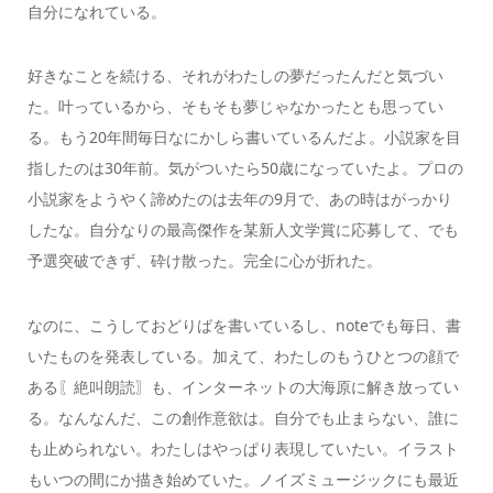
自分になれている。
好きなことを続ける、それがわたしの夢だったんだと気づい
た。叶っているから、そもそも夢じゃなかったとも思ってい
る。もう20年間毎日なにかしら書いているんだよ。小説家を目
指したのは30年前。気がついたら50歳になっていたよ。プロの
小説家をようやく諦めたのは去年の9月で、あの時はがっかり
したな。自分なりの最高傑作を某新人文学賞に応募して、でも
予選突破できず、砕け散った。完全に心が折れた。
なのに、こうしておどりばを書いているし、noteでも毎日、書
いたものを発表している。加えて、わたしのもうひとつの顔で
ある〖絶叫朗読〗も、インターネットの大海原に解き放ってい
る。なんなんだ、この創作意欲は。自分でも止まらない、誰に
も止められない。わたしはやっぱり表現していたい。イラスト
もいつの間にか描き始めていた。ノイズミュージックにも最近