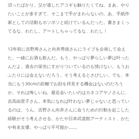
沼ったばかり。父が遺したアコギも触りたくてね、まあ、やり
たいことが多すぎて、そこまで手がまわらないの。あ、手紙作
家としての活動もホソボソと続けているんだった。書きまくっ
てるな、わたし。アートしちゃってるな、わたし！
12年前に吉野寿さんと向井秀徳さんにライブを企画して会え
た。一緒にお酒も飲んだ。もう、やっぱり夢らしい夢は叶った
んだよ。過去の栄光にすがりついているのも情けない。もうお
ふたりには会えないだろう。そう考えるとさびしい。でも、本
当にもう30cmの距離でお顔を拝見する機会はないのだろう
か。それは悔しいね。最近会いたいのはカネコアヤノさんに、
吉高由里子さん。本気になれば叶わない夢じゃないと思ってい
るのは、うん、吉野さん向井さんに会うための行動を起こした
経験がそう考えさせる。かたや日本武道館アーティスト、かた
や有名女優。やっぱり不可能か……。