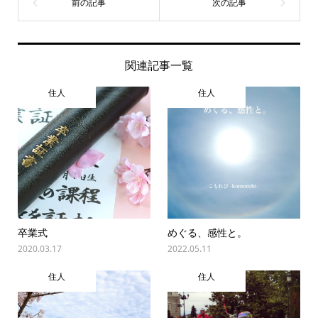
関連記事一覧
住人
住人
卒業式
めぐる、感性と。
2020.03.17
2022.05.11
住人
住人