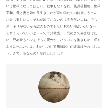
いう世界になってほしい。戦争もなくなれ。核兵器根絶。世界
平和。母と妻と娘の長生き、わが家の猫たちの健康。うーん、
お金も欲しいよ、それが出てこないのは不自然だよね。でも
さ、キリがないから誰のものでもない100万円拾いたいなー、
それくらいでいいよ（←て十分傲慢）。死ぬまで書き続けた
い、死ぬ時もペンを持って死ぬか、パソコンを抱きしめて眠る
ように死にたいよ。わたしの〖妄想日記〗の終幕はそれにしよ
う。さて、あなたの〖妄想日記〗は？