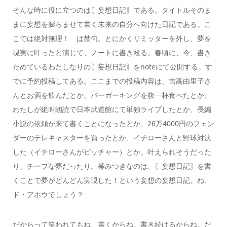
そんな時に役に立つのは〖妄想日記〗である。タイトルそのま
まに妄想を膨らませて書く未来の自分へ向けた日記である。こ
こでは絶対無理！ は禁句。とにかくリミッターを外し、夢を
現実に叶ったと演じて、ノートに書き殴る。春頃に、今、書き
ためているわたしなりの〖妄想日記〗をnoteにて公開する。す
でに予約投稿してある。ここまでの投稿内容は、吉高由里子さ
んとお酒を飲んだとか、バーガーキングを腹一杯食べたとか、
わたしが絶叫朗読で日本武道館にて単独ライブしたとか、長編
小説の依頼が来て書くことになったとか、26万4000円のフェン
ダーのテレキャスターを買ったとか、イチローさんと野球対決
した（イチローさんがピッチャー）とか。叶えられそうだった
り、チープな夢だったり。極みつきなのは、〖妄想日記〗を書
くことで夢がどんどん実現した！という妄想の妄想日記。ね、
ド・アホウでしょう？
だからって笑われてもね、書くからね。書き続けるからね。だ