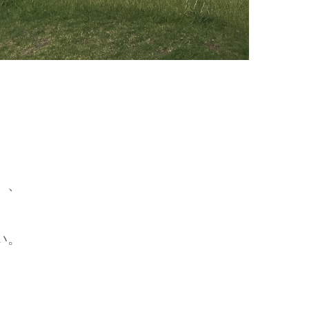
、、
い。