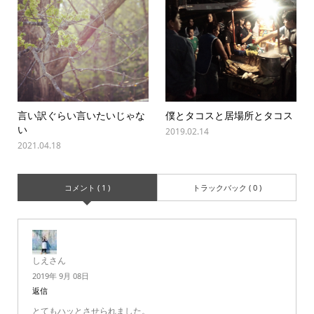
言い訳ぐらい言いたいじゃな
僕とタコスと居場所とタコス
い
2019.02.14
2021.04.18
コメント ( 1 )
トラックバック ( 0 )
しえさん
2019年 9月 08日
返信
とてもハッとさせられました。