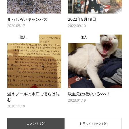
まっしろいキャンパス
2022年8月19日
2020.05.17
2022.09.10
住人
住人
温水プールの水底に僕らは沈
吸血鬼は絶対いるｯｯｯ！
む
2023.01.19
2020.11.19
コメント ( 0 )
トラックバック ( 0 )