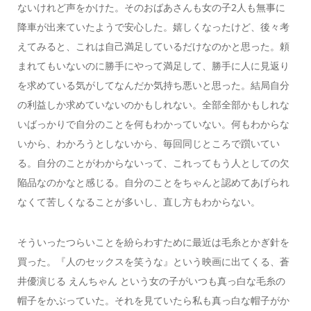
ないけれど声をかけた。そのおばあさんも女の子2人も無事に
降車が出来ていたようで安心した。嬉しくなったけど、後々考
えてみると、これは自己満足しているだけなのかと思った。頼
まれてもいないのに勝手にやって満足して、勝手に人に見返り
を求めている気がしてなんだか気持ち悪いと思った。結局自分
の利益しか求めていないのかもしれない。全部全部かもしれな
いばっかりで自分のことを何もわかっていない。何もわからな
いから、わかろうとしないから、毎回同じところで躓いてい
る。自分のことがわからないって、これってもう人としての欠
陥品なのかなと感じる。自分のことをちゃんと認めてあげられ
なくて苦しくなることが多いし、直し方もわからない。
そういったつらいことを紛らわすために最近は毛糸とかぎ針を
買った。『人のセックスを笑うな』という映画に出てくる、蒼
井優演じる えんちゃん という女の子がいつも真っ白な毛糸の
帽子をかぶっていた。それを見ていたら私も真っ白な帽子がか