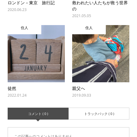
ロンドン－東京 旅行記
救われたい人たちが救う世界
の
2020.06.23
2021.05.05
住人
住人
徒然
親父へ
2022.01.24
2019.09.03
コメント ( 0 )
トラックバック ( 0 )
この記事へのコメントはありません。