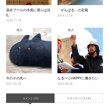
温水プールの水底に僕らは沈
「がんばる」の定義
む
2019.12.18
2020.11.19
住人
住人
今のその先へ
なるべくHAPPYに働きたい
2021.05.24
2022.08.28
コメント ( 0 )
トラックバック ( 0 )