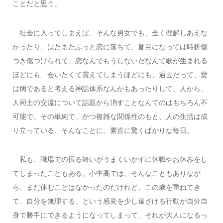
ことだと思う。
社会に入ってしまえば、そんな男女でも、全く理解しあえな
かったり、はたまたふっと恋に落ちて、盲目になっては時折傷
つき傷つけられて、恋なんでもうしないだなんて歌が生まれる
ほどにも、会いたくて震えてしまうほどにも、過去だって、愛
は病であると考える神話体系なんかもあったりして、人から、
人同士の交流について話題から消すことなんてのはもちろん不
可能で。その単純で、かつ複雑な関係性のもと、人の生活は成
り立っている、そんなことに、素直に驚くばかりな毎日。
私も、職場での振る舞いがうまくいかずに休職やお休みをし
てしまったこともある。小中高では、そんなこともありなが
ら、まだ休むことはなかったのだけれど、この歳を重ねてき
て、自分を無理する、という感覚を少し遠ざける行動が自分自
身で勝手にできるようになってしまって、それが大人になるっ