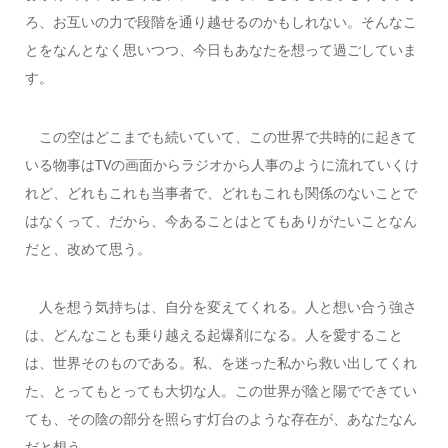
ろ、お互いの力で段階を通り越せるのかもしれない。そんなこ
とをなんとなく思いつつ、今日もあなたを想って過ごしていま
す。
この空はどこまでも続いていて、この世界で共時的に起きて
いる物事はTVの画面からラジオから人事のように流れていくけ
れど、どれもこれも当事者で、どれもこれも関係のないことで
はなくって、だから、今あることはとてもありがたいことなん
だと、改めて思う。
人を想う気持ちは、自分を変えてくれる。人と想い合う強さ
は、どんなことも乗り越える起爆剤になる。人を愛すること
は、世界そのものである。私、を迷った私から救い出してくれ
た、とってもとっても大切な人。この世界が陰と陽でできてい
ても、その陰の部分を照らす灯台のような存在が、あなたなん
だと想う。