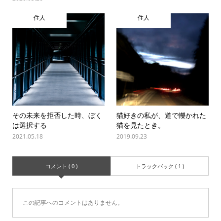
住人
住人
その未来を拒否した時、ぼく
猫好きの私が、道で轢かれた
は選択する
猫を見たとき。
2021.05.18
2019.09.23
コメント ( 0 )
トラックバック ( 1 )
この記事へのコメントはありません。