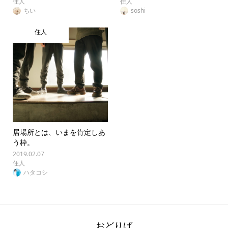
住人
住人
ちい
soshi
住人
居場所とは、いまを肯定しあ
う枠。
2019.02.07
住人
ハタコシ
おどりば