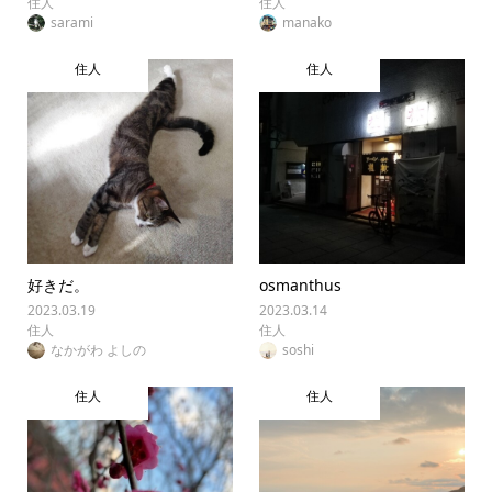
住人
住人
sarami
manako
住人
住人
好きだ。
osmanthus
2023.03.19
2023.03.14
住人
住人
なかがわ よしの
soshi
住人
住人