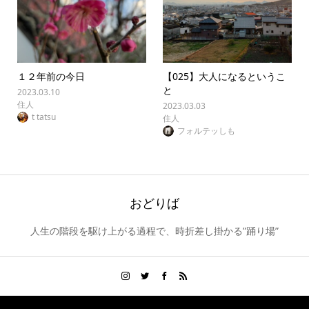
１２年前の今日
【025】大人になるというこ
と
2023.03.10
住人
2023.03.03
t tatsu
住人
フォルテッしも
おどりば
人生の階段を駆け上がる過程で、時折差し掛かる”踊り場”