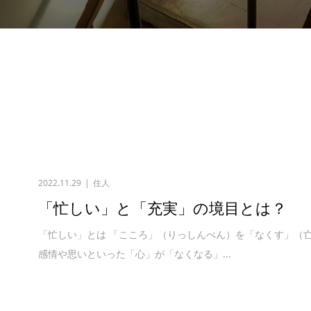
2022.11.29
住人
「忙しい」と「充実」の境目とは？
「忙しい」とは 「こころ」（りっしんべん）を「なくす」（亡
感情や思いといった「心」が「なくなる」...