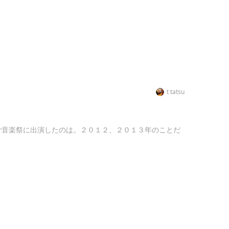
t tatsu
ご音楽祭に出演したのは。２０１２、２０１３年のことだ