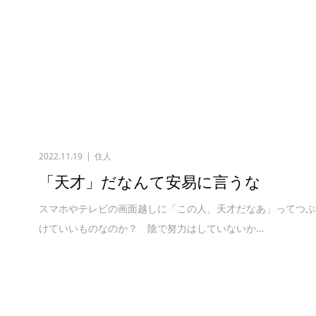
2022.11.19
住人
「天才」だなんて安易に言うな
スマホやテレビの画面越しに「この人、天才だなあ」ってつぶ
けていいものなのか？ 陰で努力はしていないか...