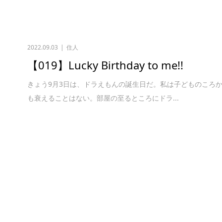
2022.09.03
住人
【019】Lucky Birthday to me!!
きょう9月3日は、ドラえもんの誕生日だ。私は子どものころ
も衰えることはない。部屋の至るところにドラ...