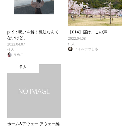
p19：呪いを解く魔法なんて
【014】届け、この声
ないけど、
2022.04.03
住人
2022.04.07
フォルテッしも
住人
うめこ
住人
ホーム&アウェー アウェー編