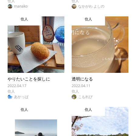
住人
住人
manako
なかがわ よしの
住人
住人
やりたいことを探しに
透明になる
2022.04.17
2022.04.11
住人
住人
あかっぱ
こもれび
住人
住人