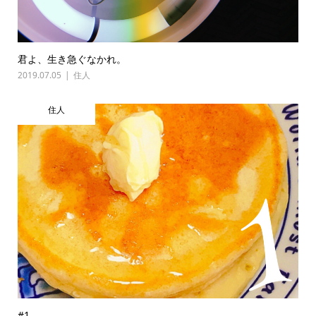
君よ、生き急ぐなかれ。
2019.07.05
住人
住人
#1